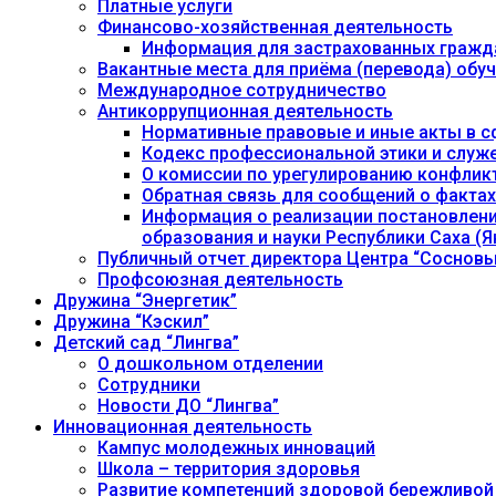
Платные услуги
Финансово-хозяйственная деятельность
Информация для застрахованных гражд
Вакантные места для приёма (перевода) об
Международное сотрудничество
Антикоррупционная деятельность
Нормативные правовые и иные акты в с
Кодекс профессиональной этики и служ
О комиссии по урегулированию конфлик
Обратная связь для сообщений о фактах
Информация о реализации постановления
образования и науки Республики Саха (Як
Публичный отчет директора Центра “Сосновы
Профсоюзная деятельность
Дружина “Энергетик”
Дружина “Кэскил”
Детский сад “Лингва”
О дошкольном отделении
Сотрудники
Новости ДО “Лингва”
Инновационная деятельность
Кампус молодежных инноваций
Школа – территория здоровья
Развитие компетенций здоровой бережливой