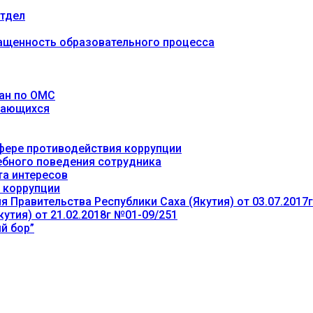
тдел
ащенность образовательного процесса
ан по ОМС
учающихся
фере противодействия коррупции
ебного поведения сотрудника
та интересов
 коррупции
 Правительства Республики Саха (Якутия) от 03.07.2017
утия) от 21.02.2018г №01-09/251
й бор”