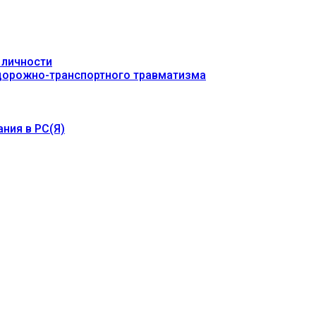
 личности
 дорожно-транспортного травматизма
ния в РС(Я)