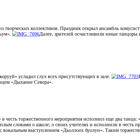
з творческих коллективов. Праздник открыл ансамбль хомусист
ьум».
Далее, зрителей осчастливили юные танцоры и
орууй» усладил слух всех присутствующих в зале.
анцем «Дыхание Севера».
 в честь торжественного мероприятия исполнил еще два танца: 
лым словами о школе, о своих учителях и исполнили в честь п
» с вокальным выступлением «Дьоллоох буолун». Таким торжес