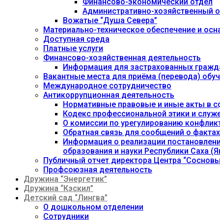
Финансово-экономический отдел
Административно-хозяйственный о
Вожатые “Душа Севера”
Материально-техническое обеспечение и осн
Доступная среда
Платные услуги
Финансово-хозяйственная деятельность
Информация для застрахованных гражд
Вакантные места для приёма (перевода) об
Международное сотрудничество
Антикоррупционная деятельность
Нормативные правовые и иные акты в с
Кодекс профессиональной этики и служ
О комиссии по урегулированию конфлик
Обратная связь для сообщений о фактах
Информация о реализации постановления
образования и науки Республики Саха (Як
Публичный отчет директора Центра “Сосновы
Профсоюзная деятельность
Дружина “Энергетик”
Дружина “Кэскил”
Детский сад “Лингва”
О дошкольном отделении
Сотрудники