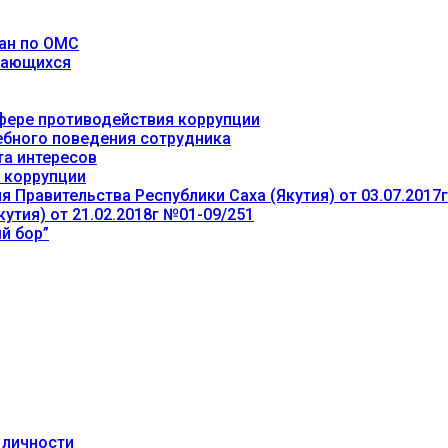
ан по ОМС
учающихся
фере противодействия коррупции
ебного поведения сотрудника
та интересов
 коррупции
 Правительства Республики Саха (Якутия) от 03.07.2017
утия) от 21.02.2018г №01-09/251
й бор”
 личности