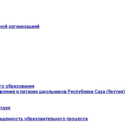
ьной организацией
го образования
вления и питания школьников Республики Саха (Якутия)
тдел
ащенность образовательного процесса