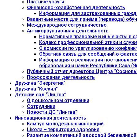
Платные услуги
Финансово-хозяйственная деятельность
Информация для застрахованных гражд
Вакантные места для приёма (перевода) об
Международное сотрудничество
Антикоррупционная деятельность
Нормативные правовые и иные акты в с
Кодекс профессиональной этики и служ
О комиссии по урегулированию конфлик
Обратная связь для сообщений о фактах
Информация о реализации постановления
образования и науки Республики Саха (Як
Публичный отчет директора Центра “Сосновы
Профсоюзная деятельность
Дружина “Энергетик”
Дружина “Кэскил”
Детский сад “Лингва”
О дошкольном отделении
Сотрудники
Новости ДО “Лингва”
Инновационная деятельность
Кампус молодежных инноваций
Школа – территория здоровья
Развитие компетенций здоровой бережливой