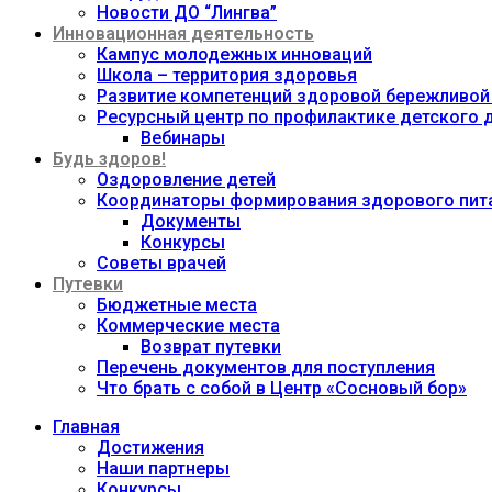
Новости ДО “Лингва”
Инновационная деятельность
Кампус молодежных инноваций
Школа – территория здоровья
Развитие компетенций здоровой бережливой
Ресурсный центр по профилактике детского
Вебинары
Будь здоров!
Оздоровление детей
Координаторы формирования здорового пита
Документы
Конкурсы
Советы врачей
Путевки
Бюджетные места
Коммерческие места
Возврат путевки
Перечень документов для поступления
Что брать с собой в Центр «Сосновый бор»
Главная
Достижения
Наши партнеры
Конкурсы