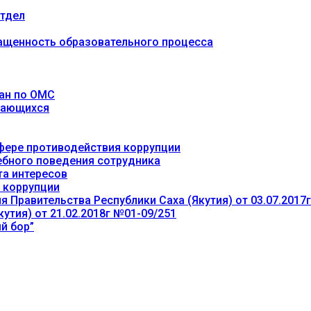
тдел
ащенность образовательного процесса
ан по ОМС
учающихся
фере противодействия коррупции
ебного поведения сотрудника
та интересов
 коррупции
 Правительства Республики Саха (Якутия) от 03.07.2017
утия) от 21.02.2018г №01-09/251
й бор”