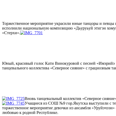
Торжественное мероприятие украсили юные танцоры и певцы и
исполнили национальную композицию «Дьуруьуй этигэн хому
«Стерхи».
Юный, красивый голос Кати Винокуровой с песней «Имэрийэ к
танцевального коллектива «Северное сияние» с грациозным т
Вновь танцевальный коллектив «Северное сияние»
Учащиеся из СОШ №9 гор.Якутска выступили с теп
торжественное мероприятие девочки из ансамбля «Уруйэчээн
любовью к родной Республике.