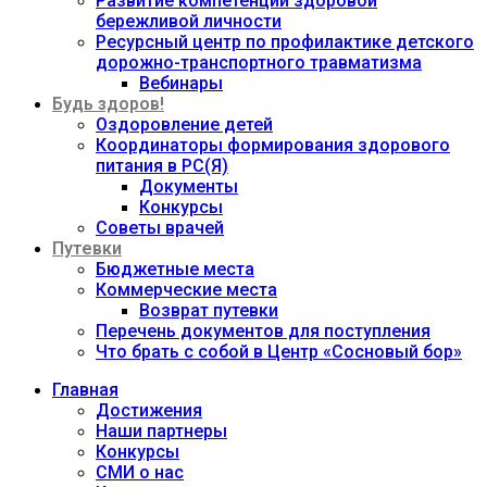
Развитие компетенций здоровой
бережливой личности
Ресурсный центр по профилактике детского
дорожно-транспортного травматизма
Вебинары
Будь здоров!
Оздоровление детей
Координаторы формирования здорового
питания в РС(Я)
Документы
Конкурсы
Советы врачей
Путевки
Бюджетные места
Коммерческие места
Возврат путевки
Перечень документов для поступления
Что брать с собой в Центр «Сосновый бор»
Главная
Достижения
Наши партнеры
Конкурсы
СМИ о нас