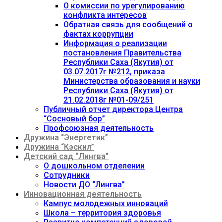
О комиссии по урегулированию
конфликта интересов
Обратная связь для сообщений о
фактах коррупции
Информация о реализации
постановления Правительства
Республики Саха (Якутия) от
03.07.2017г №212, приказа
Министерства образования и науки
Республики Саха (Якутия) от
21.02.2018г №01-09/251
Публичный отчет директора Центра
“Сосновый бор”
Профсоюзная деятельность
Дружина “Энергетик”
Дружина “Кэскил”
Детский сад “Лингва”
О дошкольном отделении
Сотрудники
Новости ДО “Лингва”
Инновационная деятельность
Кампус молодежных инноваций
Школа – территория здоровья