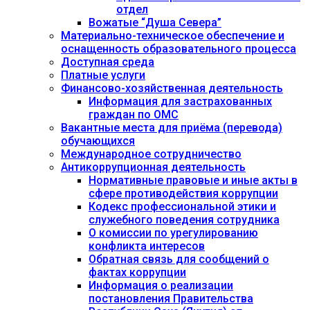
отдел
Вожатые “Душа Севера”
Материально-техническое обеспечение и
оснащенность образовательного процесса
Доступная среда
Платные услуги
Финансово-хозяйственная деятельность
Информация для застрахованных
граждан по ОМС
Вакантные места для приёма (перевода)
обучающихся
Международное сотрудничество
Антикоррупционная деятельность
Нормативные правовые и иные акты в
сфере противодействия коррупции
Кодекс профессиональной этики и
служебного поведения сотрудника
О комиссии по урегулированию
конфликта интересов
Обратная связь для сообщений о
фактах коррупции
Информация о реализации
постановления Правительства