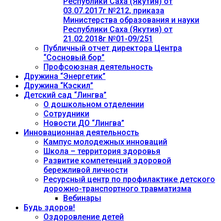
Республики Саха (Якутия) от
03.07.2017г №212, приказа
Министерства образования и науки
Республики Саха (Якутия) от
21.02.2018г №01-09/251
Публичный отчет директора Центра
“Сосновый бор”
Профсоюзная деятельность
Дружина “Энергетик”
Дружина “Кэскил”
Детский сад “Лингва”
О дошкольном отделении
Сотрудники
Новости ДО “Лингва”
Инновационная деятельность
Кампус молодежных инноваций
Школа – территория здоровья
Развитие компетенций здоровой
бережливой личности
Ресурсный центр по профилактике детского
дорожно-транспортного травматизма
Вебинары
Будь здоров!
Оздоровление детей