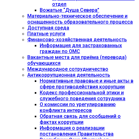
отдел
Вожатые “Душа Севера”
Материально-техническое обеспечение и
оснащенность образовательного процесса
Доступная среда
Платные услуги
Финансово-хозяйственная деятельность
Информация для застрахованных
граждан по ОМС
Вакантные места для приёма (перевода)
обучающихся
Международное сотрудничество
Антикоррупционная деятельность
Нормативные правовые и иные акты в
сфере противодействия коррупции
Кодекс профессиональной этики и
служебного поведения сотрудника
О комиссии по урегулированию
конфликта интересов
Обратная связь для сообщений о
фактах коррупции
Информация о реализации
постановления Правительства