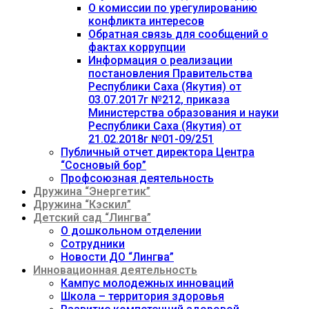
О комиссии по урегулированию
конфликта интересов
Обратная связь для сообщений о
фактах коррупции
Информация о реализации
постановления Правительства
Республики Саха (Якутия) от
03.07.2017г №212, приказа
Министерства образования и науки
Республики Саха (Якутия) от
21.02.2018г №01-09/251
Публичный отчет директора Центра
“Сосновый бор”
Профсоюзная деятельность
Дружина “Энергетик”
Дружина “Кэскил”
Детский сад “Лингва”
О дошкольном отделении
Сотрудники
Новости ДО “Лингва”
Инновационная деятельность
Кампус молодежных инноваций
Школа – территория здоровья