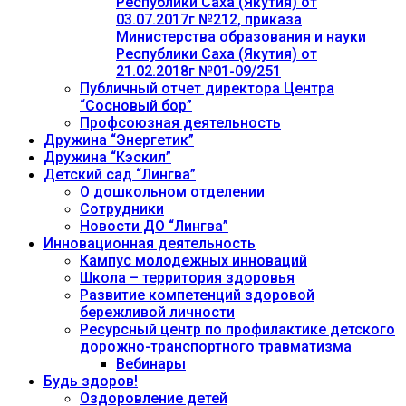
Республики Саха (Якутия) от
03.07.2017г №212, приказа
Министерства образования и науки
Республики Саха (Якутия) от
21.02.2018г №01-09/251
Публичный отчет директора Центра
“Сосновый бор”
Профсоюзная деятельность
Дружина “Энергетик”
Дружина “Кэскил”
Детский сад “Лингва”
О дошкольном отделении
Сотрудники
Новости ДО “Лингва”
Инновационная деятельность
Кампус молодежных инноваций
Школа – территория здоровья
Развитие компетенций здоровой
бережливой личности
Ресурсный центр по профилактике детского
дорожно-транспортного травматизма
Вебинары
Будь здоров!
Оздоровление детей