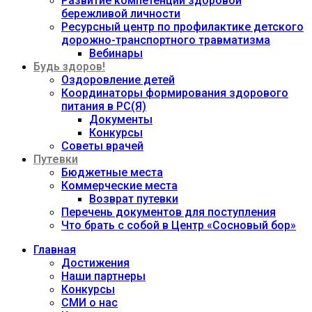
Развитие компетенций здоровой
бережливой личности
Ресурсный центр по профилактике детского
дорожно-транспортного травматизма
Вебинары
Будь здоров!
Оздоровление детей
Координаторы формирования здорового
питания в РС(Я)
Документы
Конкурсы
Советы врачей
Путевки
Бюджетные места
Коммерческие места
Возврат путевки
Перечень документов для поступления
Что брать с собой в Центр «Сосновый бор»
Главная
Достижения
Наши партнеры
Конкурсы
СМИ о нас