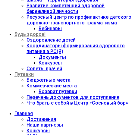
Развитие компетенций здоровой
бережливой личности
Ресурсный центр по профилактике детского
дорожно-транспортного травматизма
Вебинары
Будь здоров!
Оздоровление детей
Координаторы формирования здорового
питания в РС(Я)
Документы
Конкурсы
Советы врачей
Путевки
Бюджетные места
Коммерческие места
Возврат путевки
Перечень документов для поступления
Что брать с собой в Центр «Сосновый бор»
Главная
Достижения
Наши партнеры
Конкурсы