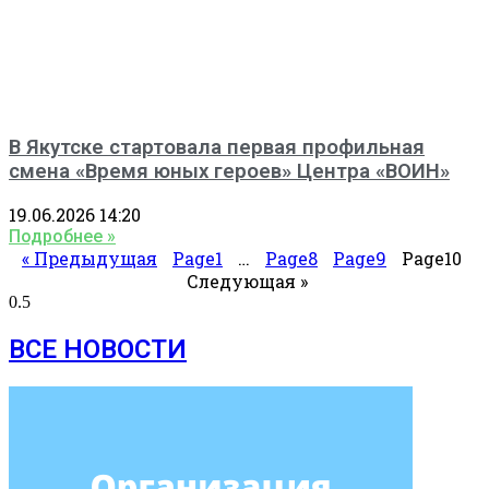
В Якутске стартовала первая профильная
смена «Время юных героев» Центра «ВОИН»
19.06.2026
14:20
Подробнее »
« Предыдущая
Page
1
…
Page
8
Page
9
Page
10
Следующая »
ВСЕ НОВОСТИ