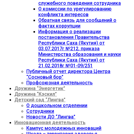
служебного поведения сотрудника
О комиссии по урегулированию
конфликта интересов
Обратная связь для сообщений о
фактах коррупции
Информация о реализации
постановления Правительства
Республики Саха (Якутия) от
03.07.2017г №212, приказа
Министерства образования и науки
Республики Саха (Якутия) от
21.02.2018г №01-09/251
Публичный отчет директора Центра
“Сосновый бор”
Профсоюзная деятельность
Дружина “Энергетик”
Дружина “Кэскил”
Детский сад “Лингва”
О дошкольном отделении
Сотрудники
Новости ДО “Лингва”
Инновационная деятельность
Кампус молодежных инноваций
Школа – территория здоровья