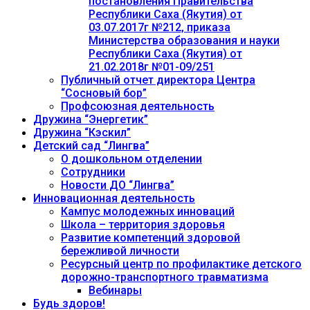
постановления Правительства
Республики Саха (Якутия) от
03.07.2017г №212, приказа
Министерства образования и науки
Республики Саха (Якутия) от
21.02.2018г №01-09/251
Публичный отчет директора Центра
“Сосновый бор”
Профсоюзная деятельность
Дружина “Энергетик”
Дружина “Кэскил”
Детский сад “Лингва”
О дошкольном отделении
Сотрудники
Новости ДО “Лингва”
Инновационная деятельность
Кампус молодежных инноваций
Школа – территория здоровья
Развитие компетенций здоровой
бережливой личности
Ресурсный центр по профилактике детского
дорожно-транспортного травматизма
Вебинары
Будь здоров!